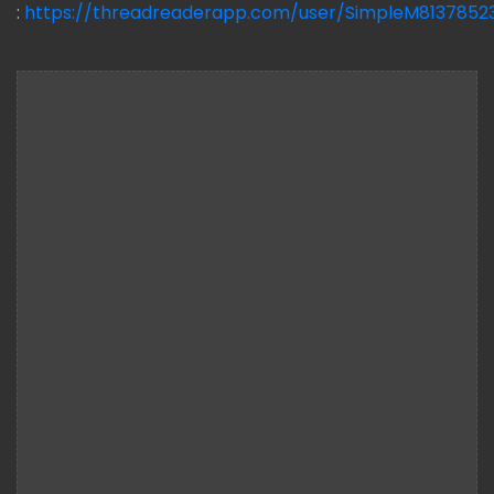
:
https://threadreaderapp.com/user/SimpleM8137852