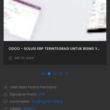
ODOO - SOLUSI ERP TERINTEGRASI UNTUK BISNIS YANG LEBIH EFISIEN
DEC 27, 2024
Oleh
Aldo Pasha Permana
Diposkan Pada
12.15
comments
Posting Komentar
Labels:
#tekno